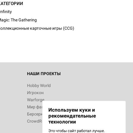
КАТЕГОРИИ
nfinity
d Монстры
agic: The Gathering
оллекционные карточные игры (CCG)
 Зомбицид:
НАШИ ПРОЕКТЫ
Hobby World
Игрокон
d Ужас
Warforge
Мир фантастики
Используем куки и
Берсерк
рекомендательные
CrowdRepublic
технологии
Это чтобы сайт работал лучше.