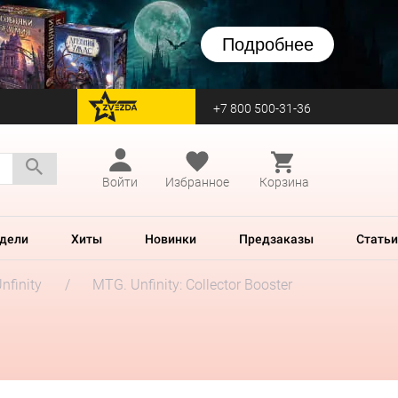
Подробнее
+7 800 500-31-36
перейти на Zvezda
Войти
Избранное
Корзина
дели
Хиты
Новинки
Предзаказы
Статьи
nfinity
MTG. Unfinity: Collector Booster