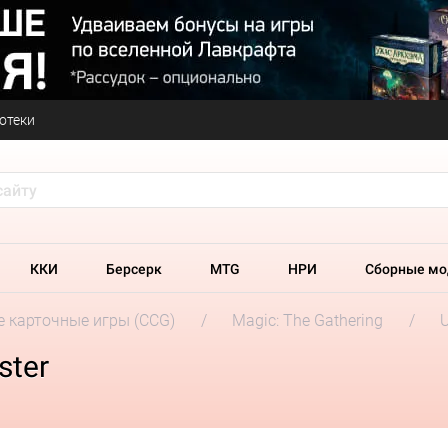
отеки
ККИ
Берсерк
MTG
НРИ
Сборные мо
 карточные игры (CCG)
Magic: The Gathering
U
ster