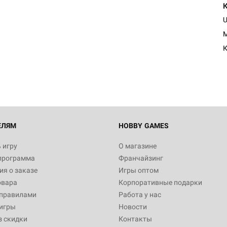
U
Настольная игра Hobby Worl
M
Египта
К
1 991
Настольная игра Hobby World
Белая смерть
12 990
ЕЛЯМ
HOBBY GAMES
 игру
О магазине
программа
Франчайзинг
Настольная игра Hobby Worl
я о заказе
Игры оптом
Аркхэма. Карточная игра
овара
Корпоративные подарки
3 490
 правилами
Работа у нас
игры
Новости
з скидки
Контакты