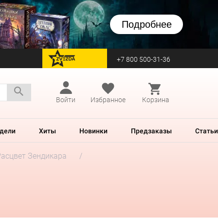
Подробнее
+7 800 500-31-36
перейти на Zvezda
Войти
Избранное
Корзина
дели
Хиты
Новинки
Предзаказы
Статьи
Расцвет Зендикара