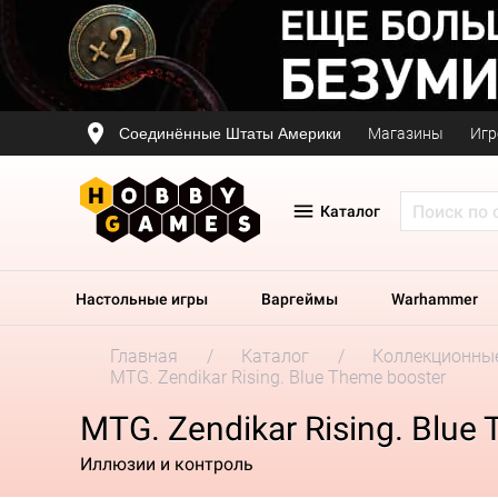
Соединённые Штаты Америки
Магазины
Игр
Каталог
Настольные игры
Варгеймы
Warhammer
Главная
Каталог
Коллекционные
MTG. Zendikar Rising. Blue Theme booster
MTG. Zendikar Rising. Blue
Иллюзии и контроль