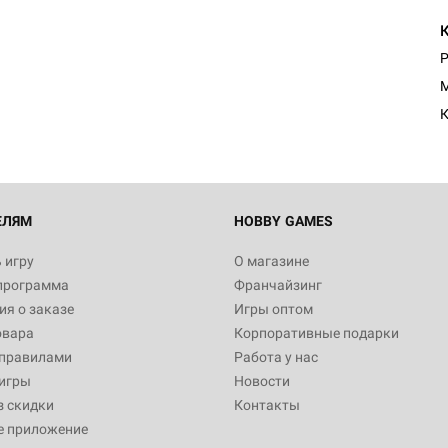
Р
M
К
ЕЛЯМ
HOBBY GAMES
 игру
О магазине
программа
Франчайзинг
я о заказе
Игры оптом
овара
Корпоративные подарки
 правилами
Работа у нас
игры
Новости
з скидки
Контакты
е приложение