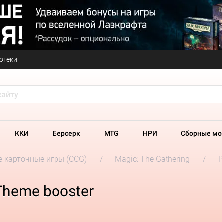
отеки
ККИ
Берсерк
MTG
НРИ
Сборные мо
 карточные игры (CCG)
Magic: The Gathering
 Theme booster