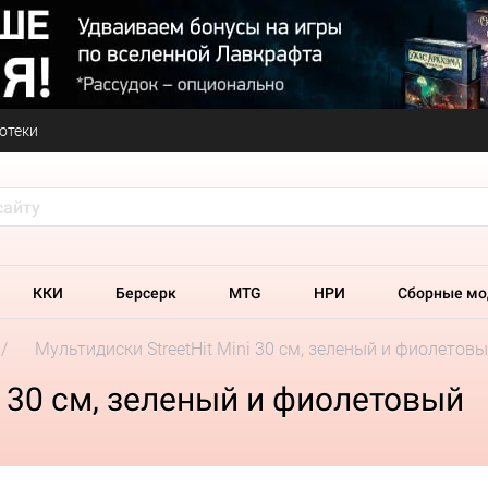
отеки
ККИ
Берсерк
MTG
НРИ
Сборные мо
Мультидиски StreetHit Mini 30 см, зеленый и фиолетов
i 30 см, зеленый и фиолетовый