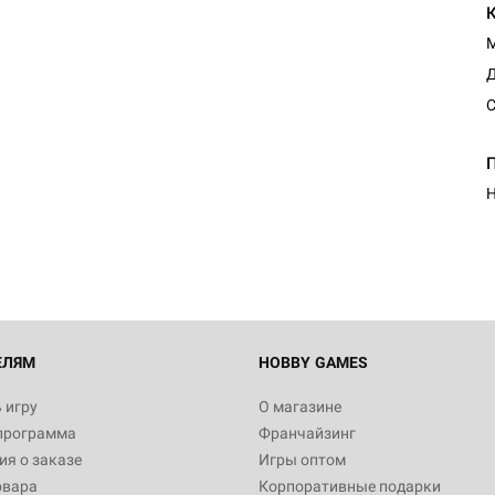
Д
С
Н
ЕЛЯМ
HOBBY GAMES
 игру
О магазине
программа
Франчайзинг
я о заказе
Игры оптом
овара
Корпоративные подарки