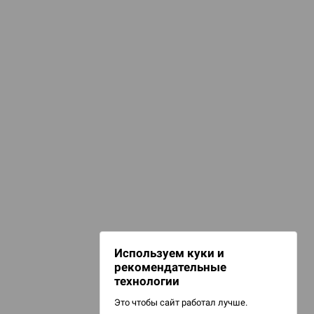
КАТЕГОРИИ
аборы для покера
игурки и сувениры
НАШИ ПРОЕКТЫ
Hobby World
Игрокон
Warforge
Мир фантастики
Используем куки и
Берсерк
рекомендательные
CrowdRepublic
технологии
Это чтобы сайт работал лучше.