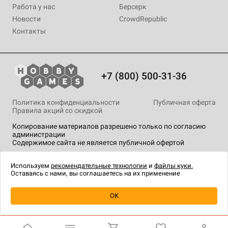
Работа у нас
Берсерк
Новости
CrowdRepublic
Контакты
+7 (800) 500-31-36
Политика конфиденциальности
Публичная оферта
Правила акций со скидкой
Копирование материалов разрешено только по согласию
администрации
Содержимое сайта не является публичной офертой
На сайте Hobby Games применяются
рекомендательные
технологии
.
Используем
рекомендательные технологии
и
файлы куки.
Оставаясь с нами, вы соглашаетесь на их применение
Уведомить о наличии
OK