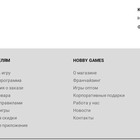
Настольная игра Hobby Worl
Египта
1 991
Н
Ф
Настольная игра Hobby World
Белая смерть
12 990
ЕЛЯМ
HOBBY GAMES
 игру
О магазине
программа
Франчайзинг
Настольная игра Hobby World
я о заказе
Игры оптом
Сердце роя. Дисплей бустеро
овара
Корпоративные подарки
3 490
 правилами
Работа у нас
игры
Новости
з скидки
Контакты
е приложение
Настольная игра Hobby Worl
Аркхэма. Карточная игра: Вт