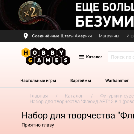
Соединённые Штаты Америки
Магазины
Игр
Каталог
Настольные игры
Варгеймы
Warhammer
Главная
Каталог
Фигурки и сув
Набор для творчества "Флюид АРТ" 3 в 1 (роз
Набор для творчества "Флю
Приятно глазу