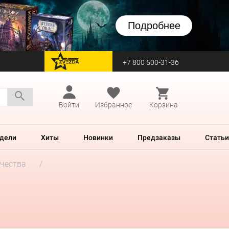
Подробнее
+7 800 500-31-36
перейти на Zvezda
Войти
Избранное
Корзина
дели
Хиты
Новинки
Предзаказы
Статьи
чества