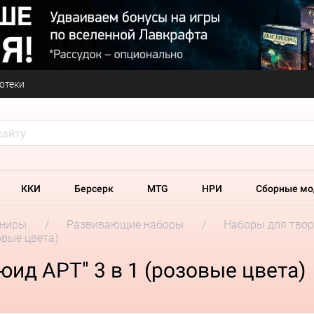
отеки
ККИ
Берсерк
MTG
НРИ
Сборные мо
ениры
Развивающие наборы
Наборы для твор
овые цвета)
ид АРТ" 3 в 1 (розовые цвета)