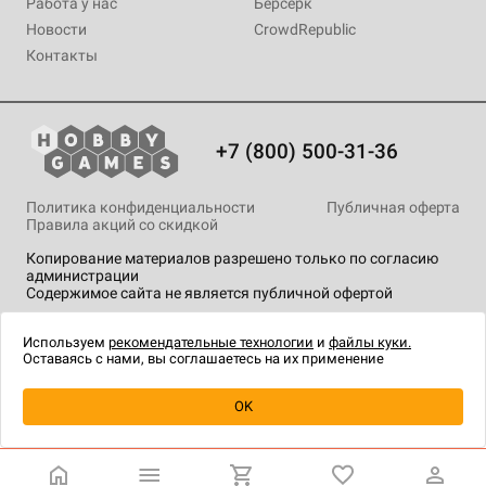
Работа у нас
Берсерк
Новости
CrowdRepublic
Контакты
+7 (800) 500-31-36
Политика конфиденциальности
Публичная оферта
Правила акций со скидкой
Копирование материалов разрешено только по согласию
администрации
Содержимое сайта не является публичной офертой
На сайте Hobby Games применяются
рекомендательные
технологии
.
Используем
рекомендательные технологии
и
файлы куки.
Оставаясь с нами, вы соглашаетесь на их применение
OK
Купить
| 1 790 ₽