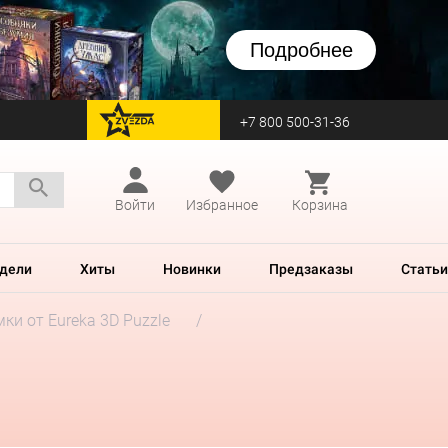
Подробнее
+7 800 500-31-36
перейти на Zvezda
Войти
Избранное
Корзина
дели
Хиты
Новинки
Предзаказы
Статьи
ки от Eureka 3D Puzzle