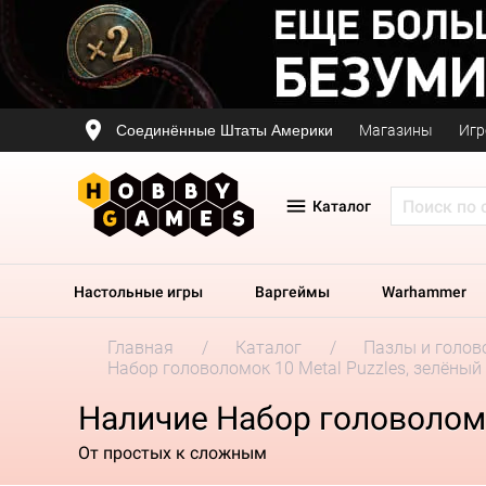
Соединённые Штаты Америки
Магазины
Игр
Каталог
Настольные игры
Варгеймы
Warhammer
Главная
Каталог
Пазлы и голов
Набор головоломок 10 Metal Puzzles, зелёный
Наличие Набор головоломо
От простых к сложным