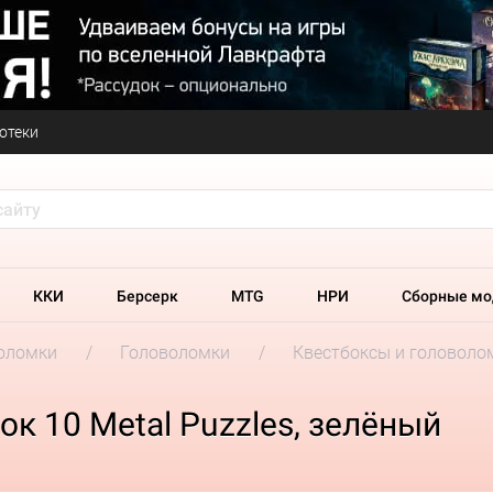
отеки
ККИ
Берсерк
MTG
НРИ
Сборные мо
оломки
Головоломки
Квестбоксы и головолом
к 10 Metal Puzzles, зелёный