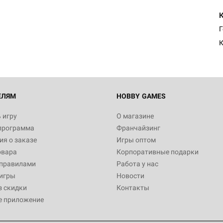
К
ЕЛЯМ
HOBBY GAMES
 игру
О магазине
программа
Франчайзинг
я о заказе
Игры оптом
овара
Корпоративные подарки
 правилами
Работа у нас
игры
Новости
з скидки
Контакты
е приложение