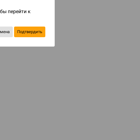
обы перейти к
Код товара: 77463
5 490 ₽
тмена
Подтвердить
до 549
бонусов на следующие покупки
Уведомить о наличии
В избранное