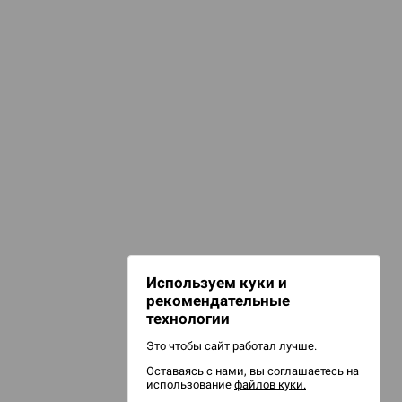
КАТЕГОРИИ
аборы для покера
игурки и сувениры
НАШИ ПРОЕКТЫ
Hobby World
Игрокон
Warforge
Мир фантастики
Используем куки и
Берсерк
рекомендательные
CrowdRepublic
технологии
Это чтобы сайт работал лучше.
Оставаясь с нами, вы соглашаетесь на
использование
файлов куки.