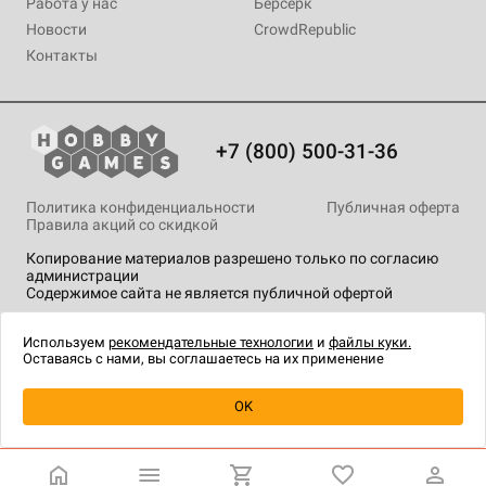
Работа у нас
Берсерк
Новости
CrowdRepublic
Контакты
+7 (800) 500-31-36
Политика конфиденциальности
Публичная оферта
Правила акций со скидкой
Копирование материалов разрешено только по согласию
администрации
Содержимое сайта не является публичной офертой
На сайте Hobby Games применяются
рекомендательные
технологии
.
Используем
рекомендательные технологии
и
файлы куки.
Оставаясь с нами, вы соглашаетесь на их применение
OK
Купить
| 1 590 ₽