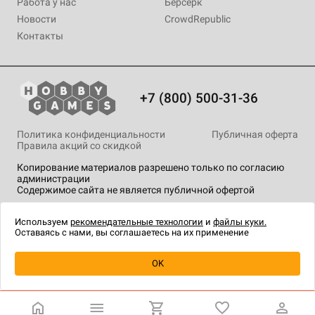
Работа у нас
Берсерк
Новости
CrowdRepublic
Контакты
+7 (800) 500-31-36
Политика конфиденциальности
Публичная оферта
Правила акций со скидкой
Копирование материалов разрешено только по согласию
администрации
Содержимое сайта не является публичной офертой
На сайте Hobby Games применяются
рекомендательные
технологии
.
Используем
рекомендательные технологии
и
файлы куки.
Оставаясь с нами, вы соглашаетесь на их применение
OK
Купить
| 1 590 ₽