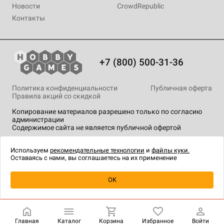
Новости
CrowdRepublic
Контакты
+7 (800) 500-31-36
Политика конфиденциальности
Публичная оферта
Правила акций со скидкой
Копирование материалов разрешено только по согласию
администрации
Содержимое сайта не является публичной офертой
На сайте Hobby Games применяются
рекомендательные
технологии
.
Используем
рекомендательные технологии
и
файлы куки.
Оставаясь с нами, вы соглашаетесь на их применение
Уведомить о наличии
OK
Главная
Каталог
Корзина
Избранное
Войти