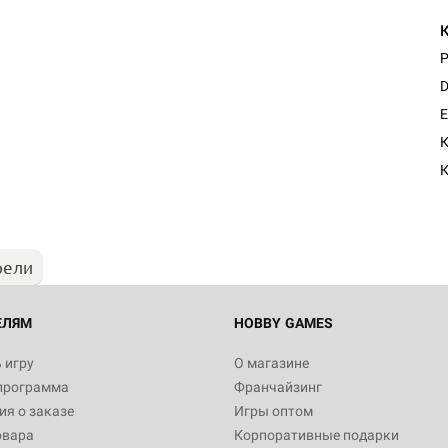
P
D
E
К
К
рели
ЕЛЯМ
HOBBY GAMES
 игру
О магазине
программа
Франчайзинг
я о заказе
Игры оптом
овара
Корпоративные подарки