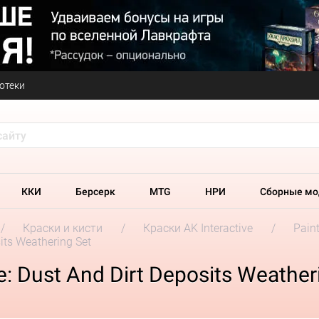
отеки
ККИ
Берсерк
MTG
НРИ
Сборные мо
Краски и кисти
Краски AK Interactive
Paint
its Weathering Set
: Dust And Dirt Deposits Weather