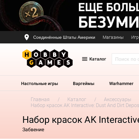
Соединённые Штаты Америки
Магазины
Игр
Каталог
Настольные игры
Варгеймы
Warhammer
Главная
Каталог
Аксессуары
Набор красок AK Interactive: Dust And Dirt Depos
Набор красок AK Interactive
Забвение