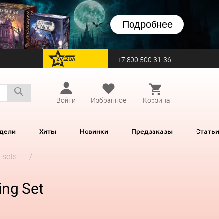
Подробнее
+7 800 500-31-36
перейти на Zvezda
Войти
Избранное
Корзина
дели
Хиты
Новинки
Предзаказы
Статьи
 sets
ing Set