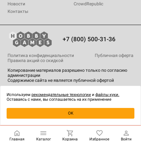
Новости
CrowdRepublic
Контакты
+7 (800) 500-31-36
Политика конфиденциальности
Публичная оферта
Правила акций со скидкой
Копирование материалов разрешено только по согласию
администрации
Содержимое сайта не является публичной офертой
На сайте Hobby Games применяются
рекомендательные
технологии
.
Используем
рекомендательные технологии
и
файлы куки.
Оставаясь с нами, вы соглашаетесь на их применение
Уведомить о наличии
OK
Главная
Каталог
Корзина
Избранное
Войти