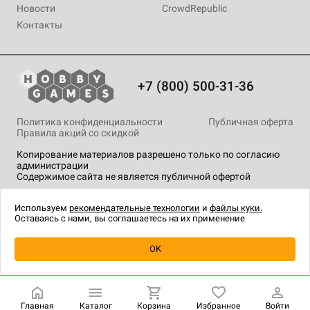
Новости
CrowdRepublic
Контакты
+7 (800) 500-31-36
Политика конфиденциальности
Публичная оферта
Правила акций со скидкой
Копирование материалов разрешено только по согласию
администрации
Содержимое сайта не является публичной офертой
На сайте Hobby Games применяются
рекомендательные
технологии
.
Используем
рекомендательные технологии
и
файлы куки.
Оставаясь с нами, вы соглашаетесь на их применение
Уведомить о наличии
OK
Главная
Каталог
Корзина
Избранное
Войти