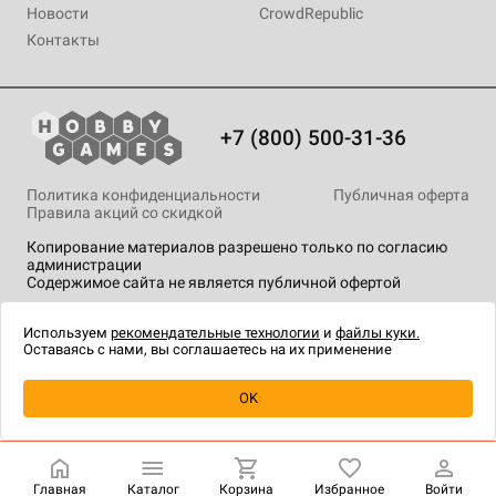
Новости
CrowdRepublic
Контакты
+7 (800) 500-31-36
Политика конфиденциальности
Публичная оферта
Правила акций со скидкой
Копирование материалов разрешено только по согласию
администрации
Содержимое сайта не является публичной офертой
На сайте Hobby Games применяются
рекомендательные
технологии
.
Используем
рекомендательные технологии
и
файлы куки.
Оставаясь с нами, вы соглашаетесь на их применение
Уведомить о наличии
OK
Главная
Каталог
Корзина
Избранное
Войти