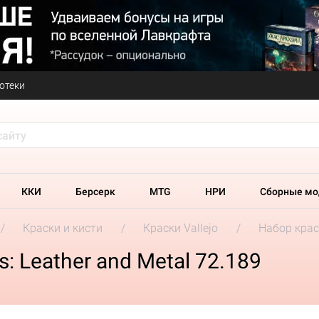
отеки
ККИ
Берсерк
MTG
НРИ
Сборные мо
Краски и кисти
Краски Vallejo
Набор красо
s: Leather and Metal 72.189