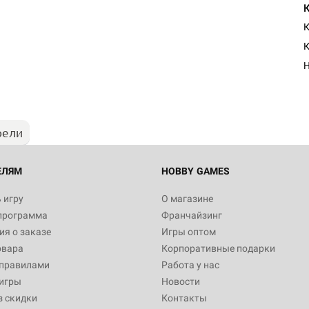
К
К
Н
рели
ЕЛЯМ
HOBBY GAMES
 игру
О магазине
программа
Франчайзинг
я о заказе
Игры оптом
овара
Корпоративные подарки
 правилами
Работа у нас
игры
Новости
з скидки
Контакты