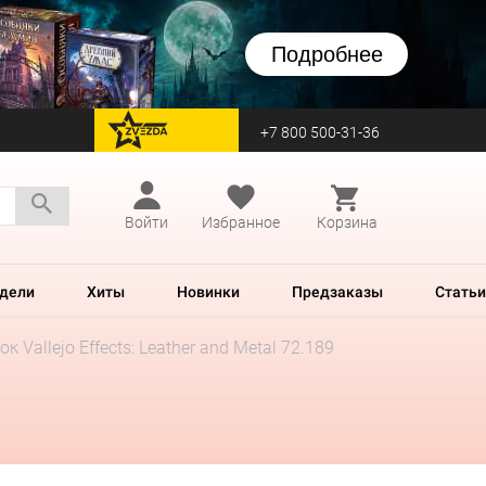
Подробнее
+7 800 500-31-36
перейти на Zvezda
Войти
Избранное
Корзина
дели
Хиты
Новинки
Предзаказы
Статьи
к Vallejo Effects: Leather and Metal 72.189