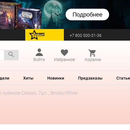
Подробнее
+7 800 500-31-36
перейти на Zvezda
Войти
Избранное
Корзина
дели
Хиты
Новинки
Предзаказы
Статьи
 кубиков Classic, 7шт., Smoky/White