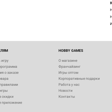
Н
Н
И
ЕЛЯМ
HOBBY GAMES
 игру
О магазине
программа
Франчайзинг
я о заказе
Игры оптом
овара
Корпоративные подарки
 правилами
Работа у нас
игры
Новости
з скидки
Контакты
е приложение