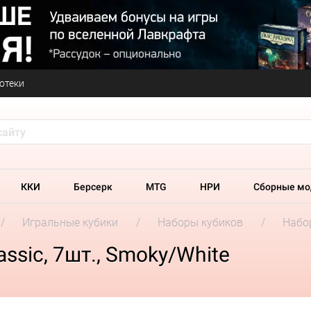
отеки
ККИ
Берсерк
MTG
НРИ
Сборные мо
Игральные кубики
Наборы кубиков
Набор
ssic, 7шт., Smoky/White