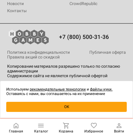
Новости
CrowdRepublic
Контакты
+7 (800) 500-31-36
Политика конфиденциальности
Публичная оферта
Правила акций со скидкой
Копирование материалов разрешено только по согласию
администрации
Содержимое сайта не является публичной офертой
На сайте Hobby Games применяются
рекомендательные
технологии
.
Используем
рекомендательные технологии
и
файлы куки.
Оставаясь с нами, вы соглашаетесь на их применение
Уведомить о наличии
OK
Главная
Каталог
Корзина
Избранное
Войти