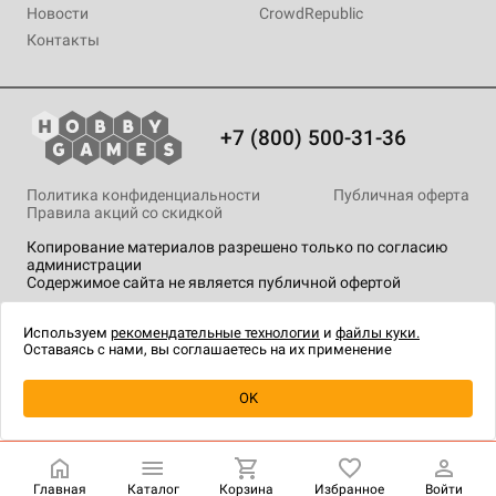
Новости
CrowdRepublic
Контакты
+7 (800) 500-31-36
Политика конфиденциальности
Публичная оферта
Правила акций со скидкой
Копирование материалов разрешено только по согласию
администрации
Содержимое сайта не является публичной офертой
На сайте Hobby Games применяются
рекомендательные
технологии
.
Используем
рекомендательные технологии
и
файлы куки.
Оставаясь с нами, вы соглашаетесь на их применение
Уведомить о наличии
OK
Главная
Каталог
Корзина
Избранное
Войти