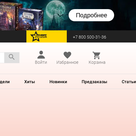
Подробнее
+7 800 500-31-36
перейти на Zvezda
Войти
Избранное
Корзина
дели
Хиты
Новинки
Предзаказы
Статьи