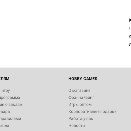
Н
К
И
ЕЛЯМ
HOBBY GAMES
 игру
О магазине
программа
Франчайзинг
я о заказе
Игры оптом
овара
Корпоративные подарки
 правилами
Работа у нас
игры
Новости