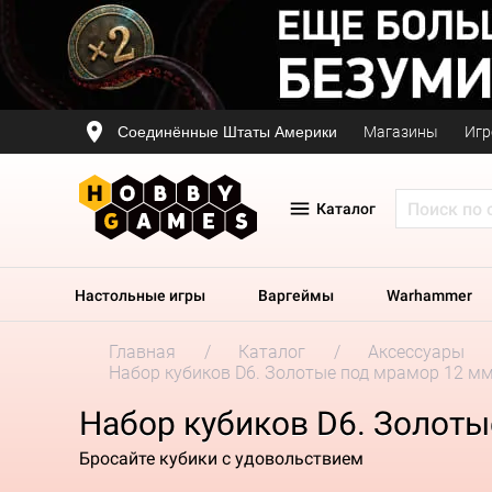
Соединённые Штаты Америки
Магазины
Игр
Каталог
Настольные игры
Варгеймы
Warhammer
Главная
Каталог
Аксессуары
Набор кубиков D6. Золотые под мрамор 12 мм.
Набор кубиков D6. Золоты
Бросайте кубики с удовольствием