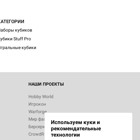
КАТЕГОРИИ
аборы кубиков
убики Stuff Pro
гральные кубики
НАШИ ПРОЕКТЫ
Hobby World
Игрокон
Warforge
Мир фантастики
Используем куки и
Берсерк
рекомендательные
CrowdRepublic
технологии