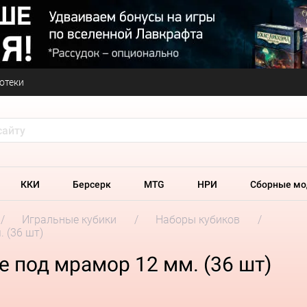
отеки
ККИ
Берсерк
MTG
НРИ
Сборные мо
Игральные кубики
Наборы кубиков
 (36 шт)
е под мрамор 12 мм. (36 шт)