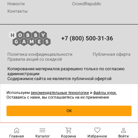
Новости
CrowdRepublic
Контакты
+7 (800) 500-31-36
Политика конфиденциальности
Публичная оферта
Правила акций со скидкой
Копирование материалов разрешено только по согласию
администрации
Содержимое сайта не является публичной офертой
На сайте Hobby Games применяются
рекомендательные
технологии
.
Используем
рекомендательные технологии
и
файлы куки.
Оставаясь с нами, вы соглашаетесь на их применение
Уведомить о наличии
OK
Главная
Каталог
Корзина
Избранное
Войти