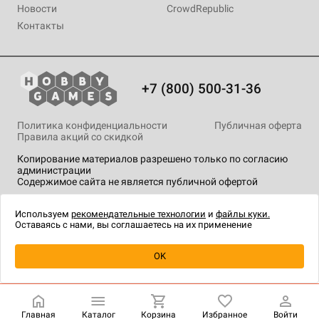
Новости
CrowdRepublic
Контакты
+7 (800) 500-31-36
Политика конфиденциальности
Публичная оферта
Правила акций со скидкой
Копирование материалов разрешено только по согласию
администрации
Содержимое сайта не является публичной офертой
На сайте Hobby Games применяются
рекомендательные
технологии
.
Используем
рекомендательные технологии
и
файлы куки.
Оставаясь с нами, вы соглашаетесь на их применение
Уведомить о наличии
OK
Главная
Каталог
Корзина
Избранное
Войти