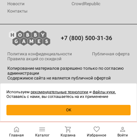
Новости
CrowdRepublic
Контакты
+7 (800) 500-31-36
Политика конфиденциальности
Публичная оферта
Правила акций со скидкой
Копирование материалов разрешено только по согласию
администрации
Содержимое сайта не является публичной офертой
На сайте Hobby Games применяются
рекомендательные
технологии
.
Используем
рекомендательные технологии
и
файлы куки.
Оставаясь с нами, вы соглашаетесь на их применение
Уведомить о наличии
OK
Главная
Каталог
Корзина
Избранное
Войти