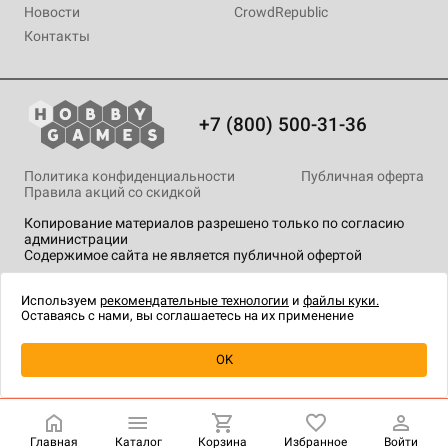
Новости
CrowdRepublic
Контакты
+7 (800) 500-31-36
Политика конфиденциальности
Публичная оферта
Правила акций со скидкой
Копирование материалов разрешено только по согласию
администрации
Содержимое сайта не является публичной офертой
На сайте Hobby Games применяются
рекомендательные
технологии
.
Используем
рекомендательные технологии
и
файлы куки.
Оставаясь с нами, вы соглашаетесь на их применение
Уведомить о наличии
OK
Главная
Каталог
Корзина
Избранное
Войти