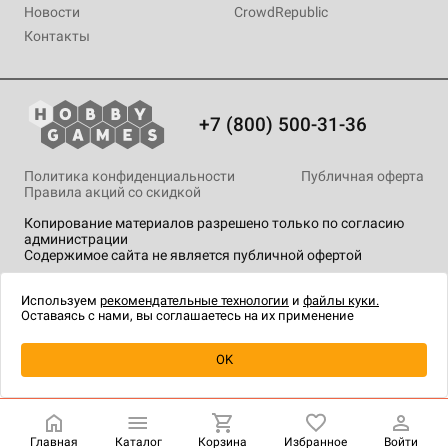
Новости
CrowdRepublic
Контакты
+7 (800) 500-31-36
Политика конфиденциальности
Публичная оферта
Правила акций со скидкой
Копирование материалов разрешено только по согласию
администрации
Содержимое сайта не является публичной офертой
На сайте Hobby Games применяются
рекомендательные
технологии
.
Используем
рекомендательные технологии
и
файлы куки.
Оставаясь с нами, вы соглашаетесь на их применение
Уведомить о наличии
OK
Главная
Каталог
Корзина
Избранное
Войти