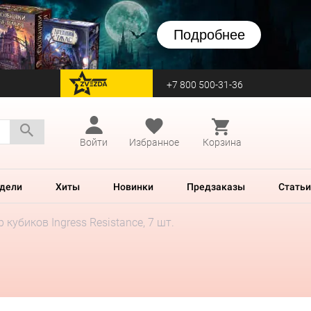
Подробнее
+7 800 500-31-36
перейти на Zvezda
Войти
Избранное
Корзина
дели
Хиты
Новинки
Предзаказы
Статьи
 кубиков Ingress Resistance, 7 шт.