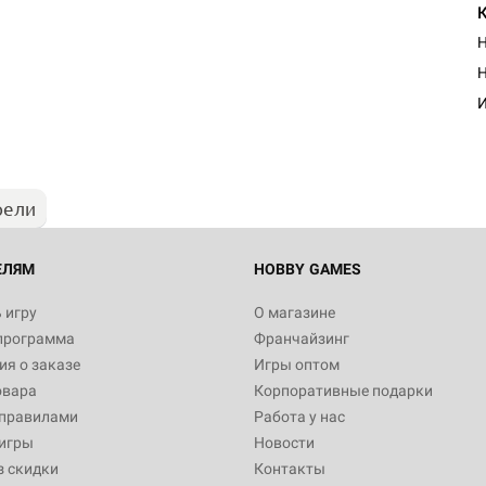
Н
Н
И
рели
ЕЛЯМ
HOBBY GAMES
 игру
О магазине
программа
Франчайзинг
я о заказе
Игры оптом
овара
Корпоративные подарки
 правилами
Работа у нас
игры
Новости
з скидки
Контакты