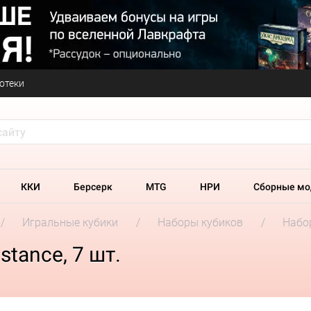
отеки
ККИ
Берсерк
MTG
НРИ
Сборные мо
Игральные кубики
Наборы кубиков
Набор
stance, 7 шт.