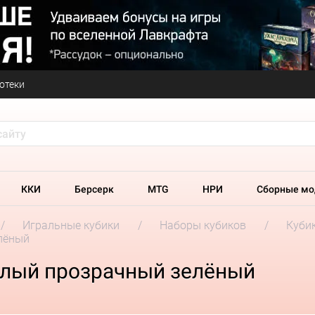
отеки
ККИ
Берсерк
MTG
НРИ
Сборные мо
Игральные кубики
Наборы кубиков
Кубик
елёный
белый прозрачный зелёный