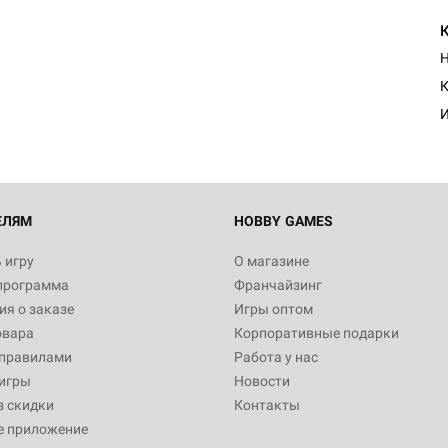
Н
К
И
ЕЛЯМ
HOBBY GAMES
 игру
О магазине
программа
Франчайзинг
я о заказе
Игры оптом
овара
Корпоративные подарки
 правилами
Работа у нас
игры
Новости
з скидки
Контакты
е приложение