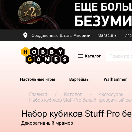
Соединённые Штаты Америки
Магазины
Игр
Каталог
Настольные игры
Варгеймы
Warhammer
Главная
Каталог
Аксессуары
Набор кубиков Stuff-Pro белый прозрачный з
Набор кубиков Stuff-Pro 
Декоративный мрамор