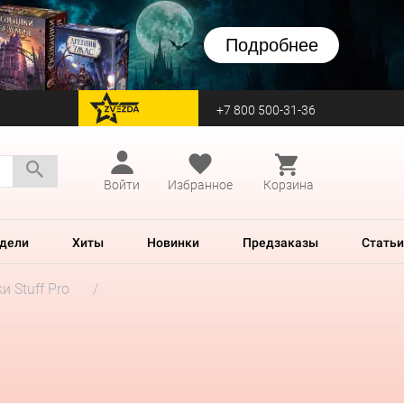
Подробнее
+7 800 500-31-36
перейти на Zvezda
Войти
Избранное
Корзина
дели
Хиты
Новинки
Предзаказы
Статьи
и Stuff Pro