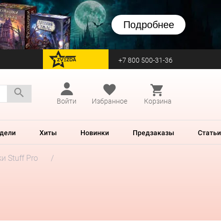
Подробнее
+7 800 500-31-36
перейти на Zvezda
Войти
Избранное
Корзина
дели
Хиты
Новинки
Предзаказы
Статьи
и Stuff Pro