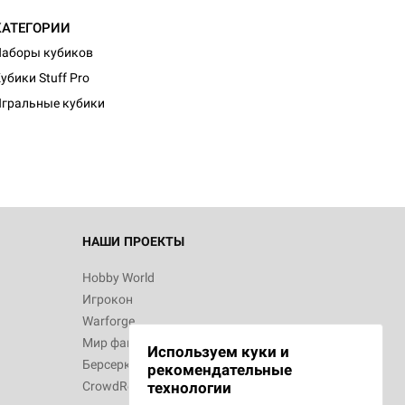
КАТЕГОРИИ
аборы кубиков
убики Stuff Pro
гральные кубики
НАШИ ПРОЕКТЫ
Hobby World
Игрокон
Warforge
Мир фантастики
Используем куки и
Берсерк
рекомендательные
CrowdRepublic
технологии