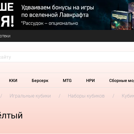
отеки
ККИ
Берсерк
MTG
НРИ
Сборные мо
Игральные кубики
Наборы кубиков
Кубик
жёлтый