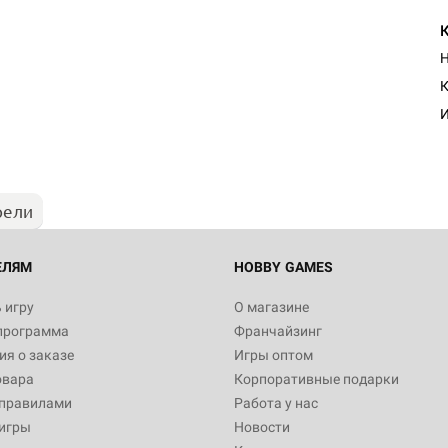
Н
К
И
рели
ЕЛЯМ
HOBBY GAMES
 игру
О магазине
программа
Франчайзинг
я о заказе
Игры оптом
овара
Корпоративные подарки
 правилами
Работа у нас
игры
Новости