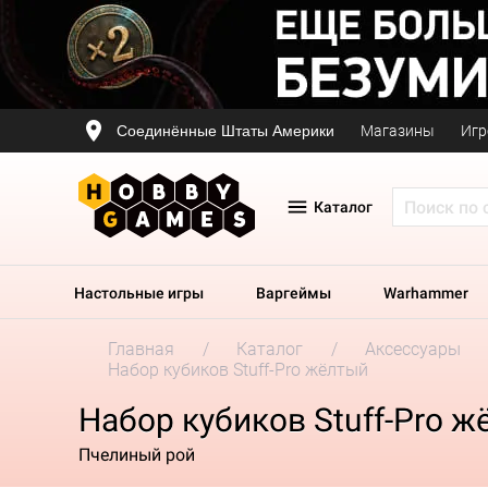
Соединённые Штаты Америки
Магазины
Игр
Каталог
Настольные игры
Варгеймы
Warhammer
Главная
Каталог
Аксессуары
Набор кубиков Stuff-Pro жёлтый
Набор кубиков Stuff-Pro 
Пчелиный рой