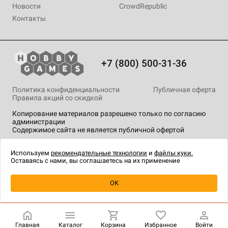
Новости
CrowdRepublic
Контакты
+7 (800) 500-31-36
Политика конфиденциальности
Публичная оферта
Правила акций со скидкой
Копирование материалов разрешено только по согласию
администрации
Содержимое сайта не является публичной офертой
На сайте Hobby Games применяются
рекомендательные
технологии
.
Используем
рекомендательные технологии
и
файлы куки.
Оставаясь с нами, вы соглашаетесь на их применение
Уведомить о наличии
OK
Главная
Каталог
Корзина
Избранное
Войти