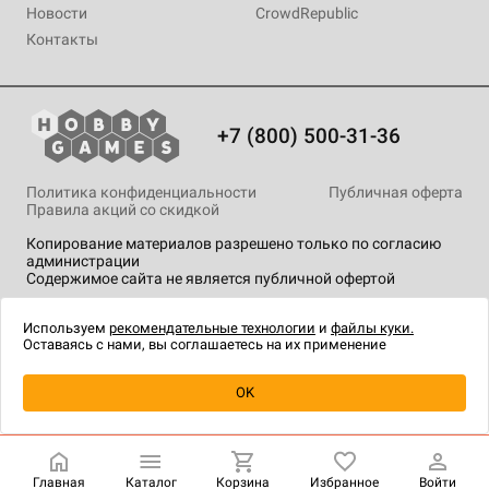
Новости
CrowdRepublic
Контакты
+7 (800) 500-31-36
Политика конфиденциальности
Публичная оферта
Правила акций со скидкой
Копирование материалов разрешено только по согласию
администрации
Содержимое сайта не является публичной офертой
На сайте Hobby Games применяются
рекомендательные
технологии
.
Используем
рекомендательные технологии
и
файлы куки.
Оставаясь с нами, вы соглашаетесь на их применение
Уведомить о наличии
OK
Главная
Каталог
Корзина
Избранное
Войти