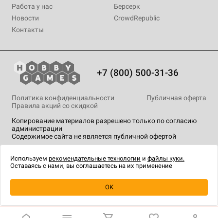
Работа у нас
Берсерк
Новости
CrowdRepublic
Контакты
+7 (800) 500-31-36
Политика конфиденциальности
Публичная оферта
Правила акций со скидкой
Копирование материалов разрешено только по согласию
администрации
Содержимое сайта не является публичной офертой
На сайте Hobby Games применяются
рекомендательные
технологии
.
Используем
рекомендательные технологии
и
файлы куки.
Оставаясь с нами, вы соглашаетесь на их применение
Уведомить о наличии
OK