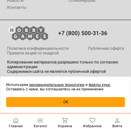
Новости
CrowdRepublic
Контакты
+7 (800) 500-31-36
Политика конфиденциальности
Публичная оферта
Правила акций со скидкой
Копирование материалов разрешено только по согласию
администрации
Содержимое сайта не является публичной офертой
На сайте Hobby Games применяются
рекомендательные
технологии
.
Используем
рекомендательные технологии
и
файлы куки.
Оставаясь с нами, вы соглашаетесь на их применение
Товар снят с продажи
OK
Главная
Каталог
Корзина
Избранное
Войти