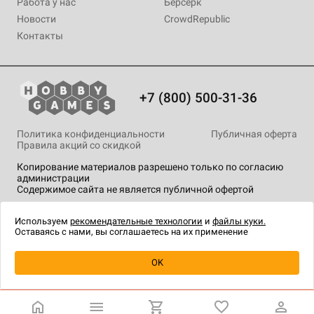
Работа у нас
Берсерк
Новости
CrowdRepublic
Контакты
+7 (800) 500-31-36
Политика конфиденциальности
Публичная оферта
Правила акций со скидкой
Копирование материалов разрешено только по согласию
администрации
Содержимое сайта не является публичной офертой
На сайте Hobby Games применяются
рекомендательные
технологии
.
Используем
рекомендательные технологии
и
файлы куки.
Оставаясь с нами, вы соглашаетесь на их применение
Уведомить о наличии
OK