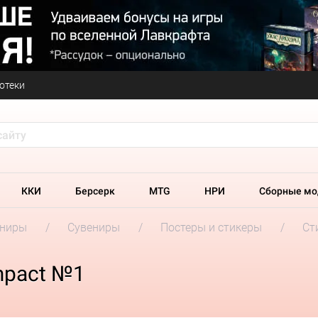
отеки
ККИ
Берсерк
MTG
НРИ
Сборные мо
ениры
Сувениры
Постеры и стикеры
Ст
mpact №1