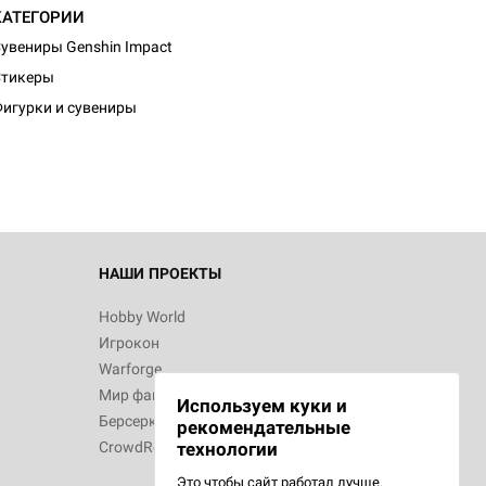
КАТЕГОРИИ
увениры Genshin Impact
Стикеры
игурки и сувениры
НАШИ ПРОЕКТЫ
Hobby World
Игрокон
Warforge
Мир фантастики
Используем куки и
Берсерк
рекомендательные
CrowdRepublic
технологии
Это чтобы сайт работал лучше.