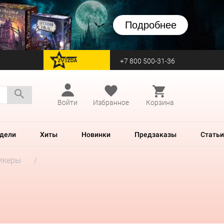
Подробнее
+7 800 500-31-36
перейти на Zvezda
Войти
Избранное
Корзина
дели
Хиты
Новинки
Предзаказы
Статьи
икеры