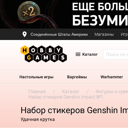
Соединённые Штаты Америки
Магазины
Игр
Каталог
Настольные игры
Варгеймы
Warhammer
Главная
Каталог
Фигурки и сув
Набор стикеров Genshin Impact №1
Набор стикеров Genshin I
Удачная крутка