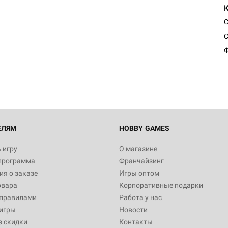
С
Ф
ЕЛЯМ
HOBBY GAMES
 игру
О магазине
программа
Франчайзинг
я о заказе
Игры оптом
овара
Корпоративные подарки
 правилами
Работа у нас
игры
Новости
з скидки
Контакты