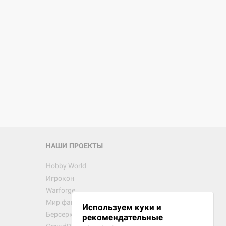
d Монстры
 Зомбицид:
НАШИ ПРОЕКТЫ
Hobby World
Игрокон
 Берсерк.
Warforge
в
Мир фантастики
Используем куки и
Берсерк
рекомендательные