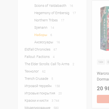
Scions of Yaldabaoth
16
Hegemony of Embersig
17
Northern Tribes
17
Sÿenann
14
Наборы
6
Аксессуары
16
Eldfall Chronicles
67
Fallout: Factions
4
14+
The Elder Scrolls: Call To Arms
2
Технолог
62
Warcro
Trench Crusade
5
Dorman
Игровой террейн
158
20 9
Игровые покрытия
20
Краски и кисти
3 744
Моделирование
580