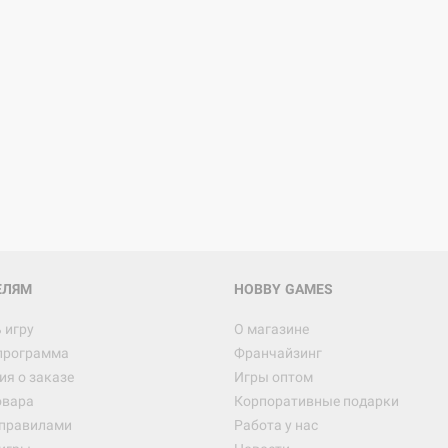
Настольная игра Hobby Worl
Египта
1 991
Настольная игра Hobby World
Белая смерть
12 990
ЕЛЯМ
HOBBY GAMES
 игру
О магазине
программа
Франчайзинг
Настольная игра Hobby World
я о заказе
Игры оптом
Сердце роя. Дисплей бустеро
овара
Корпоративные подарки
3 490
 правилами
Работа у нас