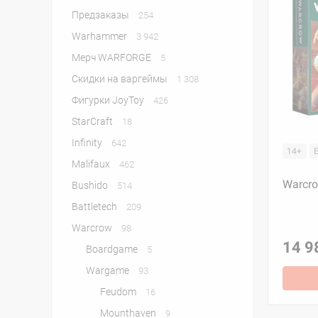
Предзаказы
254
Warhammer
3 942
Мерч WARFORGE
5
Скидки на варгеймы
1 308
Фигурки JoyToy
426
StarСraft
18
Infinity
642
14+
Malifaux
462
Warcro
Bushido
514
Battletech
209
Warcrow
98
14 9
Boardgame
5
Wargame
93
Feudom
16
Mounthaven
9