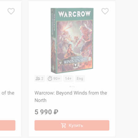
2
90+
14+
Eng
of the
Warcrow: Beyond Winds from the
North
5 990 ₽
Купить