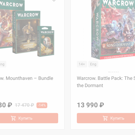
Eng
14+
Eng
w. Mounthaven – Bundle
Warcrow. Battle Pack: The 
the Dormant
80 ₽
13 990 ₽
17 470 ₽
-14%
Купить
Купить