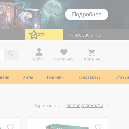
Подробнее
+7 800 500-31-36
перейти на Zvezda
Войти
Избранное
Корзина
дели
Хиты
Новинки
Предзаказы
Статьи
по популярности
Сортировать: