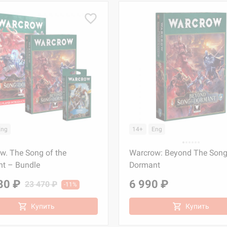
Eng
14+
Eng
w. The Song of the
Warcrow: Beyond The Song 
t – Bundle
Dormant
80 ₽
6 990 ₽
23 470 ₽
-11%
Купить
Купить