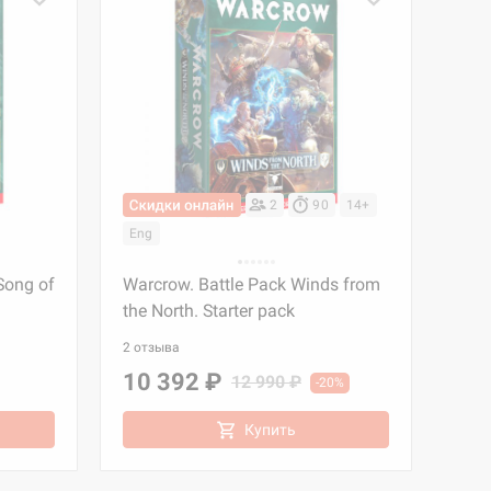
2
90
14+
Eng
Song of
Warcrow. Battle Pack Winds from
the North. Starter pack
2 отзыва
10 392 ₽
12 990 ₽
-20%
Купить