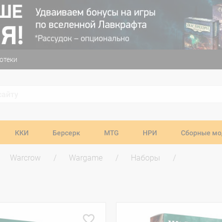
отеки
ККИ
Берсерк
MTG
НРИ
Сборные мо
Warcrow
Wargame
Наборы