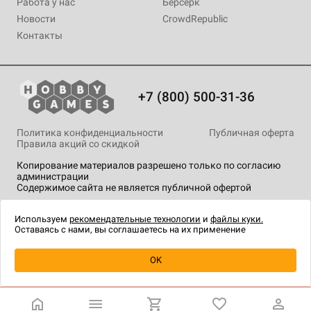
Работа у нас
Берсерк
Новости
CrowdRepublic
Контакты
+7 (800) 500-31-36
Политика конфиденциальности
Публичная оферта
Правила акций со скидкой
Копирование материалов разрешено только по согласию
администрации
Содержимое сайта не является публичной офертой
На сайте Hobby Games применяются
рекомендательные
технологии
.
Используем
рекомендательные технологии
и
файлы куки.
Оставаясь с нами, вы соглашаетесь на их применение
Уведомить о наличии
OK