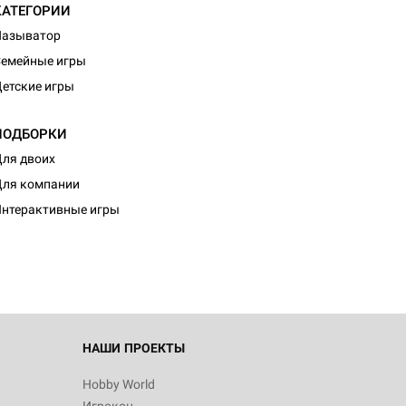
КАТЕГОРИИ
Называтор
емейные игры
етские игры
ПОДБОРКИ
ля двоих
d Журнал
ля компании
к: Братья
нтерактивные игры
d Звёздные
НАШИ ПРОЕКТЫ
Hobby World