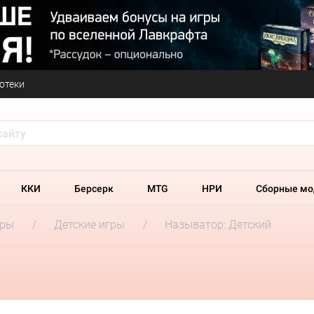
отеки
ККИ
Берсерк
MTG
НРИ
Сборные мо
гры
Детские игры
Называтор: Детский