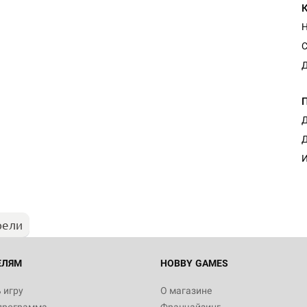
С
Д
Д
Настольная игра Hobby Worl
Д
"Мир фантастики. Спецвыпус
Стругацкие"
И
1 490
рели
Настольная игра Hobby Worl
империи: Боевая тревога
799
ЕЛЯМ
HOBBY GAMES
 игру
О магазине