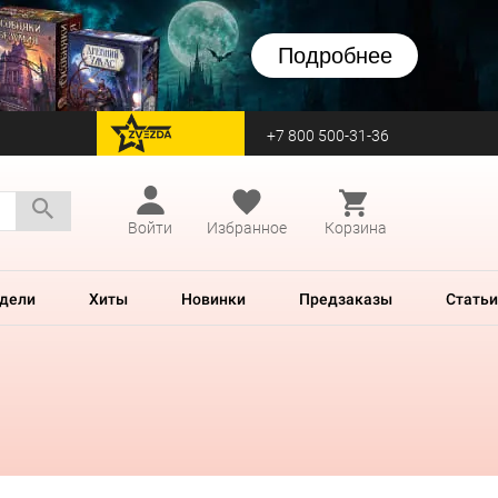
Подробнее
+7 800 500-31-36
перейти на Zvezda
Войти
Избранное
Корзина
дели
Хиты
Новинки
Предзаказы
Статьи