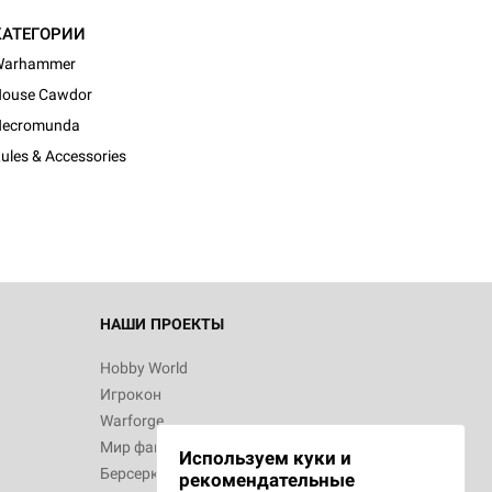
КАТЕГОРИИ
Warhammer
ouse Cawdor
Necromunda
ules & Accessories
НАШИ ПРОЕКТЫ
Hobby World
Игрокон
Warforge
Мир фантастики
Используем куки и
Берсерк
рекомендательные