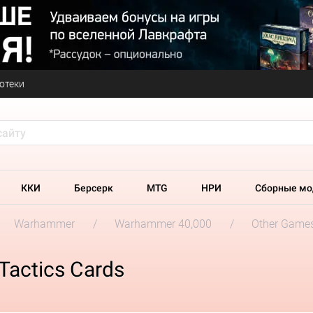
отеки
ККИ
Берсерк
MTG
НРИ
Сборные мо
Warhammer
Warhammer 40,000
Other Game
actics Cards