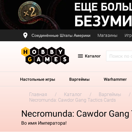
Соединённые Штаты Америки
Магазины
Игр
Каталог
Настольные игры
Варгеймы
Warhammer
Главная
Каталог
Варгеймы
Necromunda: Cawdor Gang Tactics Cards
Necromunda: Cawdor Gang T
Во имя Императора!