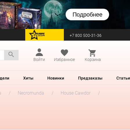
Подробнее
+7 800 500-31-36
перейти на Zvezda
Войти
Избранное
Корзина
дели
Хиты
Новинки
Предзаказы
Статьи
s
Necromunda
House Cawdor