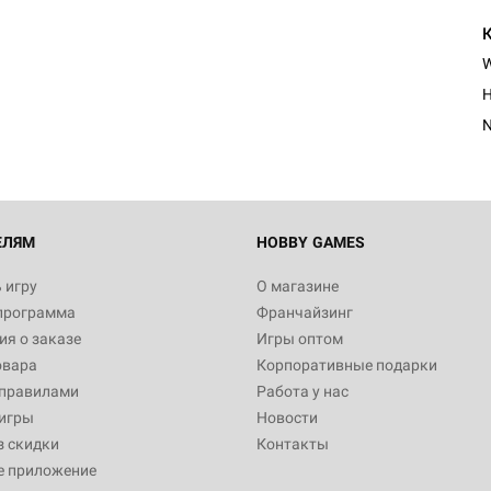
H
ЕЛЯМ
HOBBY GAMES
 игру
О магазине
программа
Франчайзинг
я о заказе
Игры оптом
овара
Корпоративные подарки
 правилами
Работа у нас
игры
Новости
з скидки
Контакты
е приложение