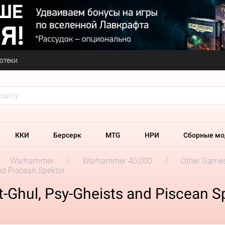
отеки
ККИ
Берсерк
MTG
НРИ
Сборные мо
Warhammer
Warhammer 40,000
Other Game
nd Piscean Spektor
Ghul, Psy-Gheists and Piscean S