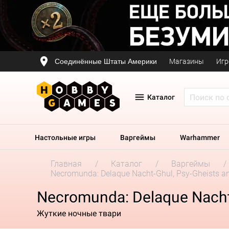
Соединённые Штаты Америки
Магазины
Игр
Каталог
Настольные игры
Варгеймы
Warhammer
Главная
Каталог
Варгеймы
Necromunda: Delaque Nacht-Ghul, Psy-Gheists a
Necromunda: Delaque Nacht-
Жуткие ночные твари