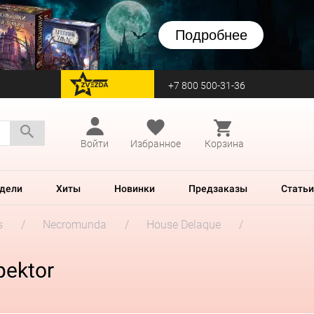
Подробнее
+7 800 500-31-36
перейти на Zvezda
Войти
Избранное
Корзина
дели
Хиты
Новинки
Предзаказы
Статьи
s
Necromunda
House Delaque
pektor