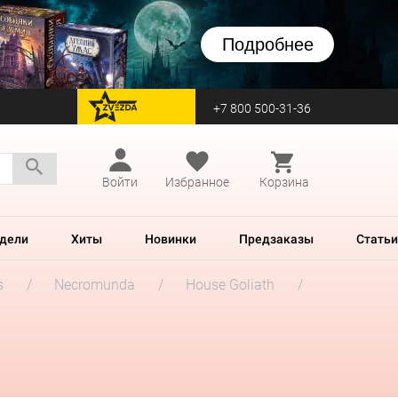
Подробнее
+7 800 500-31-36
перейти на Zvezda
Войти
Избранное
Корзина
дели
Хиты
Новинки
Предзаказы
Статьи
s
Necromunda
House Goliath