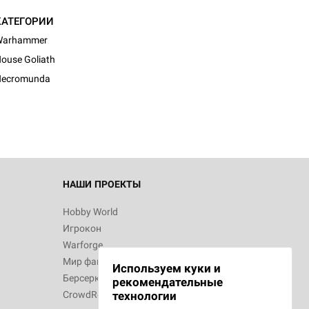
КАТЕГОРИИ
Warhammer
ouse Goliath
Necromunda
НАШИ ПРОЕКТЫ
Hobby World
Игрокон
Warforge
Мир фантастики
Используем куки и
Берсерк
рекомендательные
CrowdRepublic
технологии