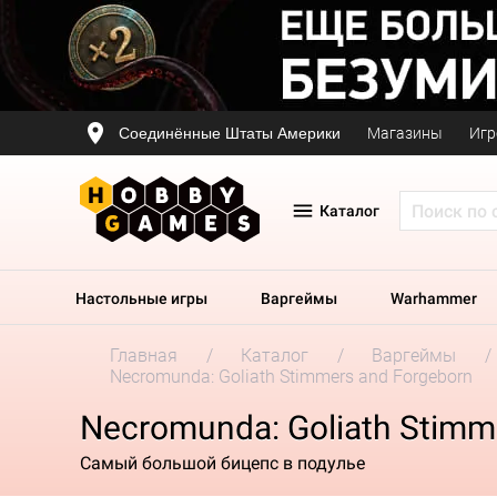
Соединённые Штаты Америки
Магазины
Игр
Каталог
Настольные игры
Варгеймы
Warhammer
Главная
Каталог
Варгеймы
Necromunda: Goliath Stimmers and Forgeborn
Necromunda: Goliath Stimm
Самый большой бицепс в подулье