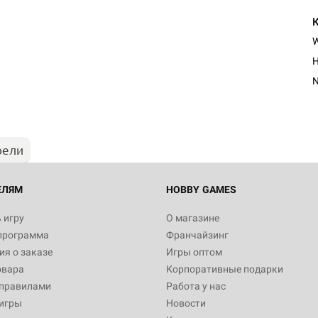
H
рели
ЕЛЯМ
HOBBY GAMES
 игру
О магазине
программа
Франчайзинг
я о заказе
Игры оптом
овара
Корпоративные подарки
 правилами
Работа у нас
игры
Новости