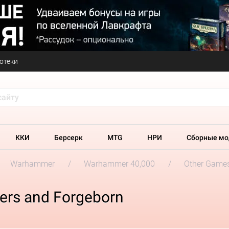
отеки
ККИ
Берсерк
MTG
НРИ
Сборные мо
Warhammer
Warhammer 40,000
Other Game
ers and Forgeborn