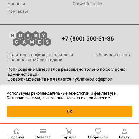
Новости
CrowdRepublic
Контакты
+7 (800) 500-31-36
Политика конфиденциальности
Публичная оферта
Правила акций со скидкой
Копирование материалов разрешено только по согласию
администрации
Содержимое сайта не является публичной офертой
На сайте Hobby Games применяются
рекомендательные
технологии
.
Используем
рекомендательные технологии
и
файлы куки.
Оставаясь с нами, вы соглашаетесь на их применение
Уведомить о наличии
OK
Главная
Каталог
Корзина
Избранное
Войти