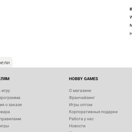
Настольная игра Hobby Worl
Египта
H
1 991
рели
Настольная игра Hobby World
Белая смерть
12 990
ЕЛЯМ
HOBBY GAMES
 игру
О магазине
программа
Франчайзинг
Настольная игра Hobby World
я о заказе
Игры оптом
Сердце роя. Дисплей бустеро
овара
Корпоративные подарки
3 490
 правилами
Работа у нас
игры
Новости