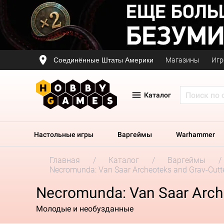
Соединённые Штаты Америки
Магазины
Игр
Каталог
Настольные игры
Варгеймы
Warhammer
Главная
Каталог
Варгеймы
Necromunda: Van Saar Archeoteks and Grav-Cutt
Necromunda: Van Saar Arche
Молодые и необузданные