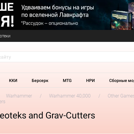
отеки
ККИ
Берсерк
MTG
НРИ
Сборные мо
Warhammer
Warhammer 40,000
Other Game
ers
oteks and Grav-Cutters