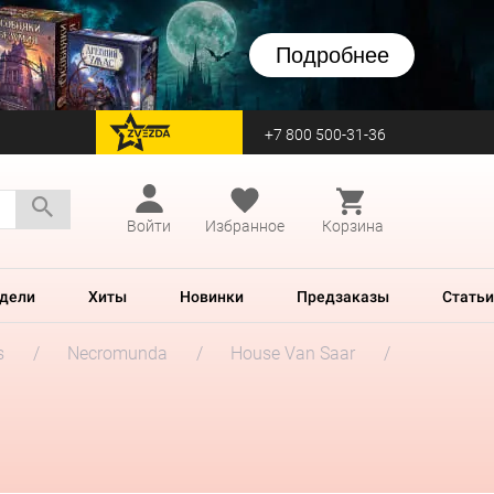
Подробнее
+7 800 500-31-36
перейти на Zvezda
Войти
Избранное
Корзина
дели
Хиты
Новинки
Предзаказы
Статьи
s
Necromunda
House Van Saar