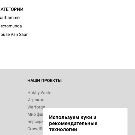
КАТЕГОРИИ
Warhammer
d Монстры
Necromunda
ouse Van Saar
 Зомбицид:
НАШИ ПРОЕКТЫ
Hobby World
Игрокон
 Берсерк.
Warforge
в
Мир фантастики
Используем куки и
Берсерк
рекомендательные
CrowdRepublic
технологии