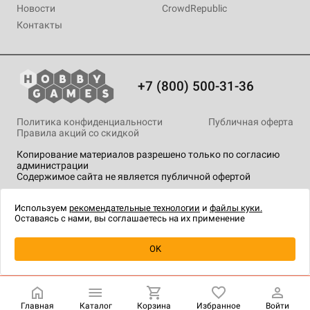
Новости
CrowdRepublic
Контакты
+7 (800) 500-31-36
Политика конфиденциальности
Публичная оферта
Правила акций со скидкой
Копирование материалов разрешено только по согласию
администрации
Содержимое сайта не является публичной офертой
На сайте Hobby Games применяются
рекомендательные
технологии
.
Используем
рекомендательные технологии
и
файлы куки.
Оставаясь с нами, вы соглашаетесь на их применение
Уведомить о наличии
OK
Главная
Каталог
Корзина
Избранное
Войти