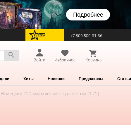
Подробнее
+7 800 500-31-36
перейти на Zvezda
Войти
Избранное
Корзина
дели
Хиты
Новинки
Предзаказы
Статьи
Немецкий 120-мм миномёт с расчётом (1:72)