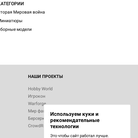
КАТЕГОРИИ
торая Мировая война
d Журнал
Миниатюры
к: Братья
борные модели
d Звёздные
НАШИ ПРОЕКТЫ
Hobby World
Игрокон
d Сумерки
Warforge
: Грозовой
Мир фантастики
Используем куки и
Берсерк
рекомендательные
CrowdRepublic
технологии
Это чтобы сайт работал лучше.