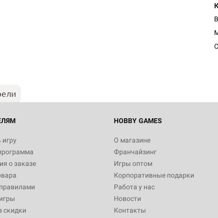
В
Настольная игра Hobby Worl
"Мир фантастики. Спецвыпус
Стругацкие"
С
1 490
рели
Настольная игра Hobby Worl
империи: Боевая тревога
799
ЕЛЯМ
HOBBY GAMES
 игру
О магазине
программа
Франчайзинг
Настольная игра Hobby Worl
я о заказе
Игры оптом
империи. Четвёртая редакция
овара
Корпоративные подарки
Рубеж
12 990
 правилами
Работа у нас
игры
Новости
з скидки
Контакты