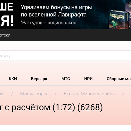
отеки
ККИ
Берсерк
MTG
НРИ
Сборные мо
ли
Миниатюры
Вторая Мировая война
с расчётом (1:72) (6268)