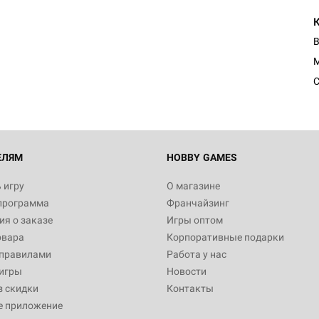
В
С
ЕЛЯМ
HOBBY GAMES
 игру
О магазине
программа
Франчайзинг
я о заказе
Игры оптом
овара
Корпоративные подарки
 правилами
Работа у нас
игры
Новости
з скидки
Контакты
е приложение