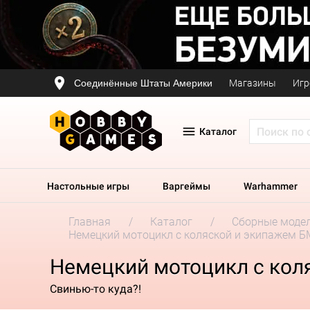
Соединённые Штаты Америки
Магазины
Игр
Каталог
Настольные игры
Варгеймы
Warhammer
Главная
Каталог
Сборные моде
Немецкий мотоцикл с коляской и экипажем Б
Немецкий мотоцикл с коля
Свинью-то куда?!