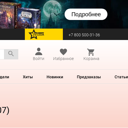
Подробнее
+7 800 500-31-36
перейти на Zvezda
Войти
Избранное
Корзина
дели
Хиты
Новинки
Предзаказы
Статьи
07)