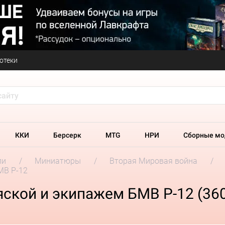
отеки
ККИ
Берсерк
MTG
НРИ
Сборные мо
ли
Миниатюры
Вторая Мировая война
МВ Р-12
ской и экипажем БМВ Р-12 (36