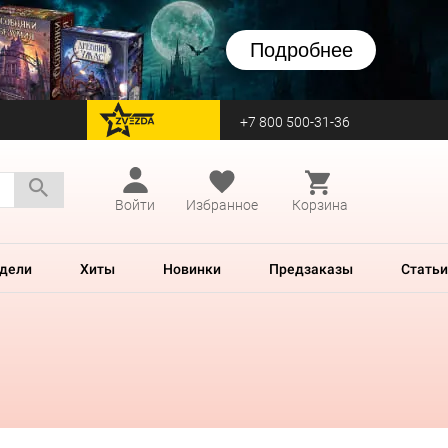
Подробнее
+7 800 500-31-36
перейти на Zvezda
Войти
Избранное
Корзина
дели
Хиты
Новинки
Предзаказы
Статьи