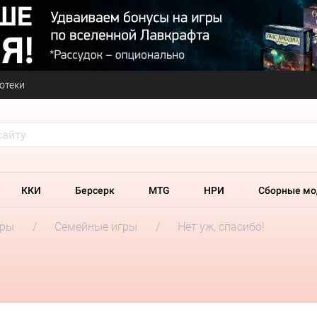
отеки
ККИ
Берсерк
MTG
НРИ
Сборные мо
гры
Семейные игры
Нет уж, спасибо!