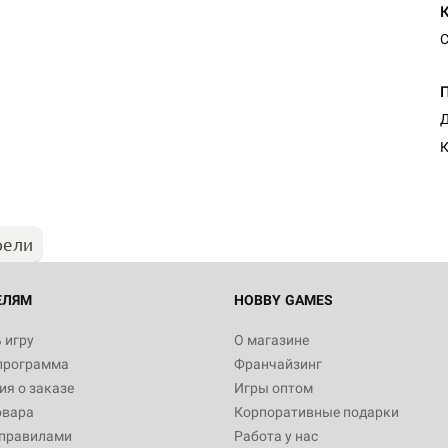
С
Д
К
рели
ЕЛЯМ
HOBBY GAMES
 игру
О магазине
программа
Франчайзинг
я о заказе
Игры оптом
овара
Корпоративные подарки
 правилами
Работа у нас