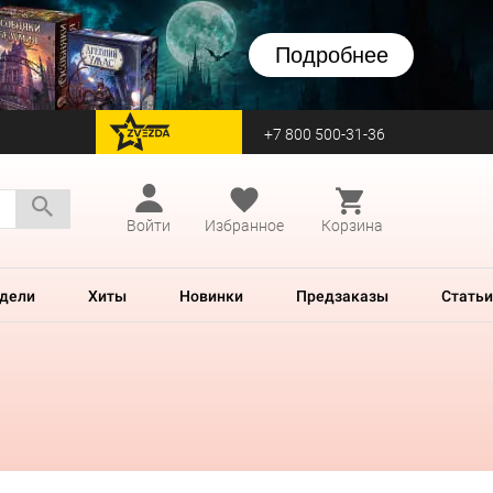
Подробнее
+7 800 500-31-36
перейти на Zvezda
Войти
Избранное
Корзина
дели
Хиты
Новинки
Предзаказы
Статьи