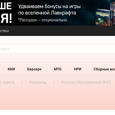
отеки
ККИ
Берсерк
MTG
НРИ
Сборные мо
и, манга
Комиксы
Комикс Неуязвимый №23