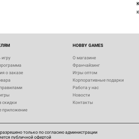
ЕЛЯМ
HOBBY GAMES
 игру
О магазине
программа
Франчайзинг
я о заказе
Игры оптом
овара
Корпоративные подарки
 правилами
Работа у нас
игры
Новости
з скидки
Контакты
е приложение
разрешено только по согласию администрации
яется публичной офертой