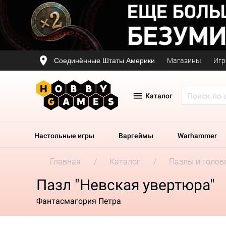
Соединённые Штаты Америки
Магазины
Игр
Каталог
Настольные игры
Варгеймы
Warhammer
Главная
Каталог
Пазлы и голов
Пазл "Невская увертюра"
Фантасмагория Петра