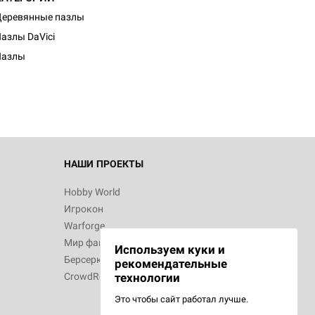
еревянные пазлы
азлы DaVici
Пазлы
НАШИ ПРОЕКТЫ
Hobby World
Игрокон
Warforge
Мир фантастики
Используем куки и
Берсерк
рекомендательные
CrowdRepublic
технологии
Это чтобы сайт работал лучше.