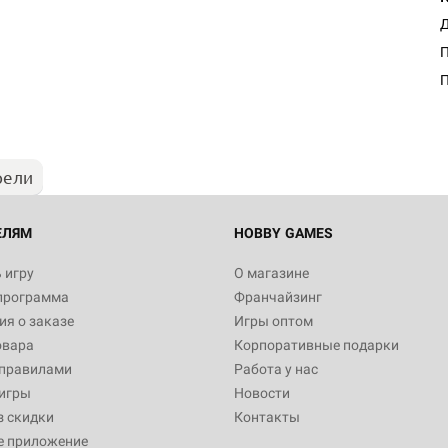
Д
П
рели
ЕЛЯМ
HOBBY GAMES
 игру
О магазине
программа
Франчайзинг
я о заказе
Игры оптом
овара
Корпоративные подарки
 правилами
Работа у нас
игры
Новости
з скидки
Контакты
е приложение