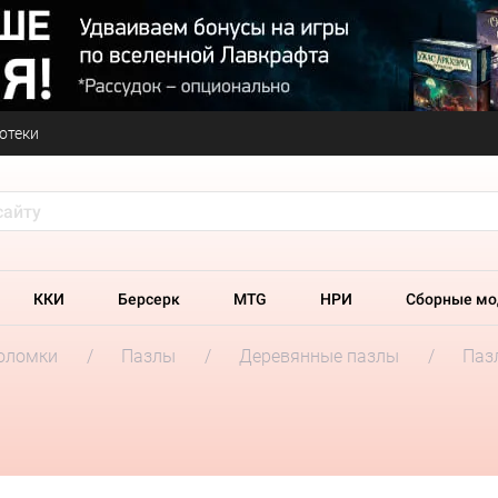
отеки
ККИ
Берсерк
MTG
НРИ
Сборные мо
оломки
Пазлы
Деревянные пазлы
Паз