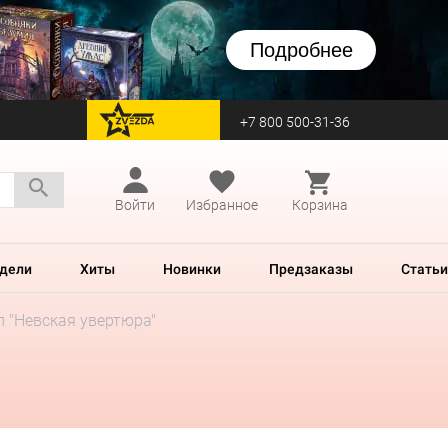
Подробнее
+7 800 500-31-36
перейти на Zvezda
Войти
Избранное
Корзина
дели
Хиты
Новинки
Предзаказы
Статьи
л "Невская увертюра"