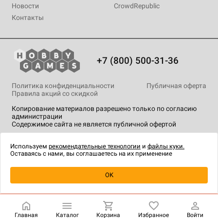
Новости
CrowdRepublic
Контакты
+7 (800) 500-31-36
Политика конфиденциальности
Публичная оферта
Правила акций со скидкой
Копирование материалов разрешено только по согласию
администрации
Содержимое сайта не является публичной офертой
На сайте Hobby Games применяются
рекомендательные
технологии
.
Используем
рекомендательные технологии
и
файлы куки.
Оставаясь с нами, вы соглашаетесь на их применение
Уведомить о наличии
OK
Главная
Каталог
Корзина
Избранное
Войти